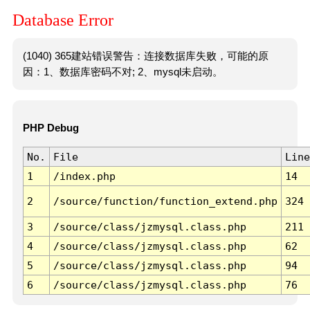
Database Error
(1040) 365建站错误警告：连接数据库失败，可能的原
因：1、数据库密码不对; 2、mysql未启动。
PHP Debug
No.
File
Line
1
/index.php
14
2
/source/function/function_extend.php
324
3
/source/class/jzmysql.class.php
211
4
/source/class/jzmysql.class.php
62
5
/source/class/jzmysql.class.php
94
6
/source/class/jzmysql.class.php
76