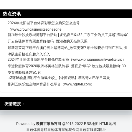
热点资讯
2024年太阳城平台体育彩票怎么购买怎么选号
（www.crowncasinositezonezone
新加坡金沙娱乐城博彩平台活动 | 炙热夏日&#32;广东工会为员工撑起“清冷伞”
开云色碟体育彩票生育好做吗_西湖边的天亮到天黑
最新菠菜网正规平台澳门线上赌博网站_改弦更张? 彭士竣晓示回到广东队, 天
津队主莳植张庆鹏介入长入
2024年亚博体育博彩平台最低存款金额（www.viphuangguantiyuelite.vip）
幸运快艇体育2020欧洲杯英格兰队阵容_曼联后悔吗? 放走他成最差接纳: 30
岁弃将顺服新东家, 远
uG环球轮盘博彩平台游戏比较_【绿茵资讯】摩洛哥vs巴黎日耳曼
排列五娱乐城企鹅体育是什么平台（www.hg86h.com）
友情链接：
Powered by
欧博百家乐官网
@2013-2022
RSS地图
HTML地图
皇冠体育导航
皇冠体育
皇冠现金网
皇冠客服
新2网址