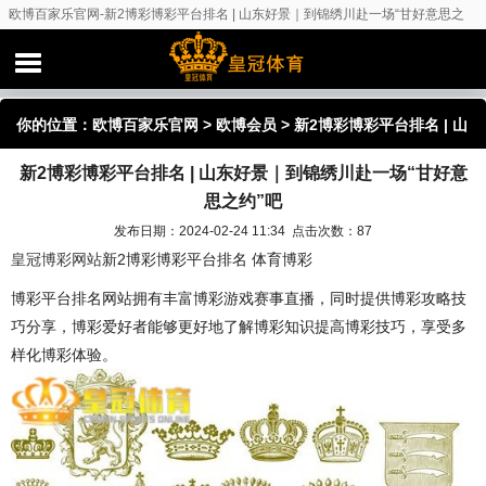
欧博百家乐官网-新2博彩博彩平台排名 | 山东好景｜到锦绣川赴一场“甘好意思之
约”吧
你的位置：
欧博百家乐官网
>
欧博会员
> 新2博彩博彩平台排名 | 山
新2博彩博彩平台排名 | 山东好景｜到锦绣川赴一场“甘好意
东好景｜到锦绣川赴一场“甘好意思之约”吧
思之约”吧
发布日期：2024-02-24 11:34 点击次数：87
皇冠博彩网站
新2博彩博彩平台排名 体育博彩
博彩平台排名网站拥有丰富博彩游戏赛事直播，同时提供博彩攻略技
巧分享，博彩爱好者能够更好地了解博彩知识提高博彩技巧，享受多
样化博彩体验。