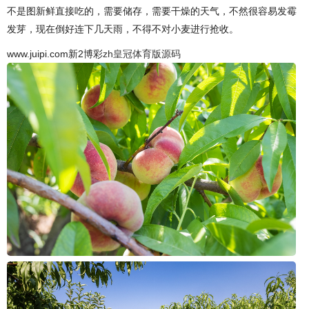
不是图新鲜直接吃的，需要储存，需要干燥的天气，不然很容易发霉
发芽，现在倒好连下几天雨，不得不对小麦进行抢收。
www.juipi.com新2博彩
zh皇冠体育版源码