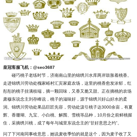
皇冠客服飞机：@seo3687
碰巧桃子老练时节，济南南山里的锦绣川水库两岸鼓胀着桃香。
走进锦绣川劳动处槐家峪村汇宾家庭农场，这里的桃香愈发浓郁，红
彤彤的桃子挂满枝端，摘一颗回味，又香又脆又甜。正在摘桃的农场
肃穆东说念主刘存峰说，桃子的滋味好，源于锦绣川好山好水的柔
润。锦绣川劳动处果品巨匠先容，劳动处汲引桃子达3000余亩，有夏
辉、香珊瑚、九宝、小白桃、解围、雪桃等品种，10月份之前鲜桃握
住，采摘绣川桃，成了每年与城里东说念主的“甘好意思之约”。
问了下河南同事啥意思，她说麦收季怕的就是这个，因为麦子收了又