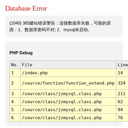
Database Error
(1040) 365建站错误警告：连接数据库失败，可能的原
因：1、数据库密码不对; 2、mysql未启动。
PHP Debug
No.
File
Line
1
/index.php
14
2
/source/function/function_extend.php
324
3
/source/class/jzmysql.class.php
211
4
/source/class/jzmysql.class.php
62
5
/source/class/jzmysql.class.php
94
6
/source/class/jzmysql.class.php
76