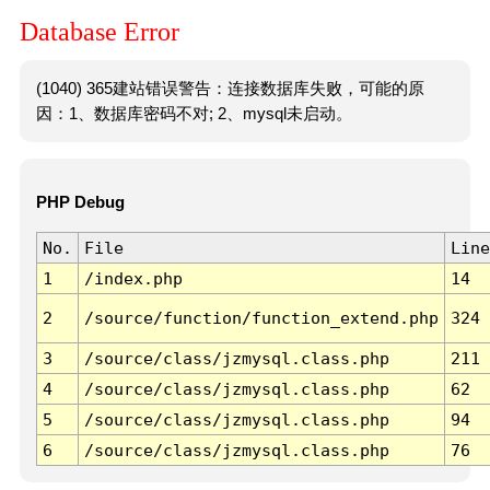
Database Error
(1040) 365建站错误警告：连接数据库失败，可能的原
因：1、数据库密码不对; 2、mysql未启动。
PHP Debug
No.
File
Line
1
/index.php
14
2
/source/function/function_extend.php
324
3
/source/class/jzmysql.class.php
211
4
/source/class/jzmysql.class.php
62
5
/source/class/jzmysql.class.php
94
6
/source/class/jzmysql.class.php
76