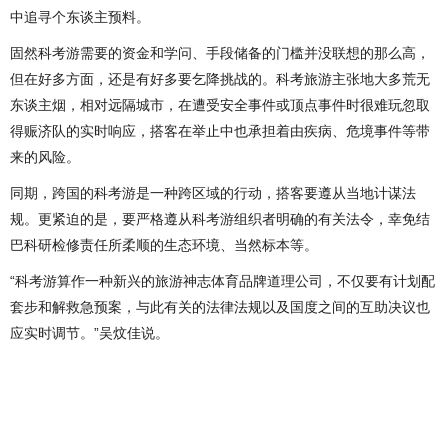
中追寻个东谈主预料。
固然科考游需要的资金和学问、手段储备的门槛并没联想的那么高，
但在好多方面，还是有好多要乞降挑战的。科考旅游主张地大多荒无
东谈主烟，相对远隔城市，在遭受安全事件或顶点事件时很难玩忽取
得赈济队的实时响应，搭客在举止中也承担着由疾病、危境事件等带
来的风险。
同期，跨国的科考游是一种跨区域的行动，搭客要遵从当地计谋法
规。更紧迫的是，要严格遵从科考游组织者明确的有关法令，幸免结
巴科研检修责任所柔顺的生态环境、当然标本等。
“科考游算作一种新兴的旅游神志体育品牌道理公司，不仅要有计划配
套步和解救急预案，与此有关的法律法规以及国度之间的互助决议也
应实时调节。”吴炆佳说。