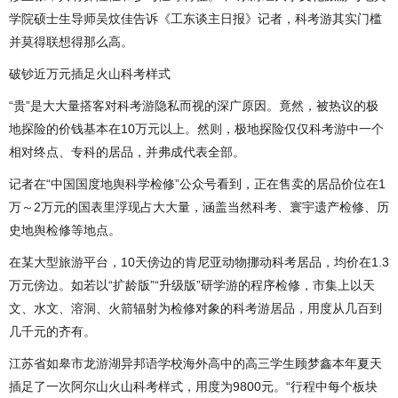
学院硕士生导师吴炆佳告诉《工东谈主日报》记者，科考游其实门槛
并莫得联想得那么高。
破钞近万元插足火山科考样式
“贵”是大大量搭客对科考游隐私而视的深广原因。竟然，被热议的极
地探险的价钱基本在10万元以上。然则，极地探险仅仅科考游中一个
相对终点、专科的居品，并弗成代表全部。
记者在“中国国度地舆科学检修”公众号看到，正在售卖的居品价位在1
万～2万元的国表里浮现占大大量，涵盖当然科考、寰宇遗产检修、历
史地舆检修等地点。
在某大型旅游平台，10天傍边的肯尼亚动物挪动科考居品，均价在1.3
万元傍边。如若以“扩龄版”“升级版”研学游的程序检修，市集上以天
文、水文、溶洞、火箭辐射为检修对象的科考游居品，用度从几百到
几千元的齐有。
江苏省如皋市龙游湖异邦语学校海外高中的高三学生顾梦鑫本年夏天
插足了一次阿尔山火山科考样式，用度为9800元。“行程中每个板块