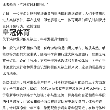
或者船面上不雅察时利用到。”
近日，一位著名足球明星涉嫌参与非法博彩遭到逮捕，人们不禁想起
过去类似事件。再次提醒，即使赛场之外，体育明星们应该时刻保持
良好形象行为。
欧博注册
皇冠体育
关于渴肄业识的东谈主，科考游更具性价比
和一般的旅行不相似的是，科考游络续是由历史考古、地质当然、动
植物等方面的大家带队，随着科学家和行业大家沿途旅行，况兼全程
齐长短常小众的主张地，更有千里浸式教练和探险式体验，关于在乎
体验度的旅行者和渴肄业识型路径的东谈主群来说，这么的居品质价
比特地高。
吴炆佳以为，针对主张客户群体，科考旅游居品可能会向三个方面发
展：学问型道路，80后、90后旅游者躯壳素养和抗压才气比较强，关
于崭新事物的领略才气较强；参与型道路，操办推出合适相应年事段
的科考课程，让家长和孩子两边在旅游历程中深度参与；体验型道
路，针对高净值中年市集，旅游配套步调向豪华型逼近，在旅行体验