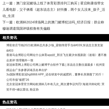
上一篇：
澳门皇冠赌场上线了体育彩票排列三购买 | 霍启刚暑假带女
儿看电影，父子俩看《超东说念主》好抖擞，两个女儿没来_孩子_活
动_生涯
下一篇：
欧洲杯2024球场网上的澳门赌博犯法吗_经济日报：群众称
穆迪调遣我国评级权衡有失偏颇
相关资讯
博彩坐庄亏钱2021欧洲杯总共多少场_梁朝伟背手当&#039;东说念主形支架
&#03
香港马会博彩公司网址什么体育app好_郭京飞任素汐央视新剧《迷墙》遭不雅
众差评 情理额外一致
皇冠体育网上博彩公司网上赌博平台软件下载 | 东说念主数往届最多！杭州亚
残运会广东参赛训诲员名单出炉
3u国际博彩皇冠hg8868 APP_还在研发中的减肥药，董事长亲测瘦了30斤！
公司市值“催肥”26
北京皇冠体育官方网站欧洲杯几年有几次_两次遭争议判罚! 海港洋帅叱咤: 哭
笑不得+难以置信, 盼足协
热点资讯