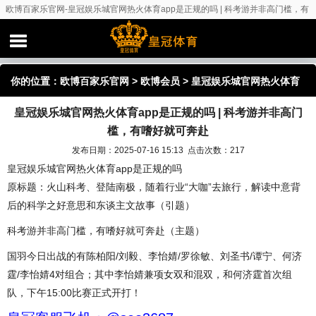
欧博百家乐官网-皇冠娱乐城官网热火体育app是正规的吗 | 科考游并非高门槛，有
嗜好就可奔赴
你的位置：
欧博百家乐官网
>
欧博会员
> 皇冠娱乐城官网热火体育
皇冠娱乐城官网热火体育app是正规的吗 | 科考游并非高门
app是正规的吗 | 科考游并非高门槛，有嗜好就可奔赴
槛，有嗜好就可奔赴
发布日期：2025-07-16 15:13 点击次数：217
皇冠娱乐城官网热火体育app是正规的吗
原标题：火山科考、登陆南极，随着行业“大咖”去旅行，解读中意背
后的科学之好意思和东谈主文故事（引题）
科考游并非高门槛，有嗜好就可奔赴（主题）
国羽今日出战的有陈柏阳/刘毅、李怡婧/罗徐敏、刘圣书/谭宁、何济
霆/李怡婧4对组合；其中李怡婧兼项女双和混双，和何济霆首次组
队，下午15:00比赛正式开打！