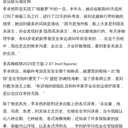
皇冠娱乐城官网
李卓然即是实现了“南极梦”中的一员。本年头，她在临船期40天或然
订到了南极三岛之行，进行了22天的科考游。谈到这趟旅行带给她的
感受，她说到最多的词就是感动。“因为是海外船，船上大多是列国友
东谈主，你会发现好多‘隐形高东谈主’，有14次极地旅行的、有天体物
理学家、有83岁老奶奶带着侄女来达成50年前首肯的……在这个历程
中，我也意志到惟有沟通、走出去，才会轩敞视线，看到更多东谈主
的生涯。”
美高梅棋牌2023官方版-2.07 Inurl:fayunsi
李卓然说，南极科考游其实安全整个相称高，她遭受的唯独一次“险
情”是在登陆时遭受了一只“盛怒”的雌性海豹，追了搭客两公里，直到
扫数东谈主上船。“有训诲的探险队员和科学家齐会在前边保护搭客，
是以也仅仅有惊无险。”
除了饱览风光，李卓然的获利还来自船上的各式讲座。“从征象、地
质、鸟类、鱼类，到东谈主文历史、生物安全学问讲座，当今我能认
出八种企鹅、七种鲸鱼、各式海狮海豹，还知谈了许多探险家的故
事、南极河山浮现，以及各式湾和岛……学到的学问也会在登陆探险