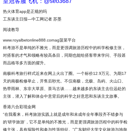
皇冠客服飞机：@seo3687
热火体育app是正规的吗
工东谈主日报—中工网记者 苏墨
阅读教导
www.royalbetonline888.comag菠菜平台
科考游不是单纯的不雅光，而是更强调旅游历程中的科学检修主张，
对搭客的才气和领略有较高条目，同期也能给搭客带来学问、手段甚
而品格等多方面的擢升。
南极科考旅行样式近来在网上火出了圈。一个标价12.9万元、为期17
天的南极检修举止，开售后秒光。不仅南极，北极、岛屿、火山口、
热带雨林、东非大草原、茶马古谈……越来越多的东谈主去往远处的
主张，潜入了解和体会中意背后的科学之好意思和东谈主文故事。
香港六合彩现金网
“在我看来，科考旅游实践上就是成年和未成年全年事段齐不错参与
的‘研学旅游’，它不是单纯的不雅光，而是更强调旅游历程中的科学检
修主张，具有探险性和参与性等特征。”广东财经大学文化旅游与地舆