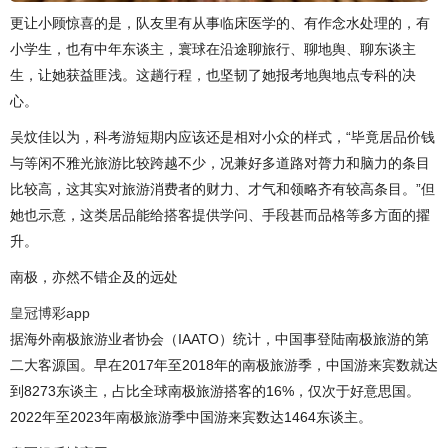
更让小顾惊喜的是，队友里有从事临床医学的、有作念水处理的，有
小学生，也有中年东谈主，寰球在沿途聊旅行、聊地舆、聊东谈主
生，让她获益匪浅。这趟行程，也坚韧了她报考地舆地点专科的决
心。
吴炆佳以为，科考游短期内应该还是相对小众的样式，“毕竟居品价钱
与等闲不雅光旅游比较跨越不少，况兼好多道路对膂力和脑力的条目
比较高，这其实对旅游消费者的财力、才气和领略齐有较高条目。”但
她也示意，这类居品能给搭客提供学问、手段甚而品格等多方面的擢
升。
南极，亦然不错企及的远处
皇冠博彩app
据海外南极旅游业者协会（IAATO）统计，中国事登陆南极旅游的第
二大客源国。早在2017年至2018年的南极旅游季，中国游来宾数就达
到8273东谈主，占比全球南极旅游搭客的16%，仅次于好意思国。
2022年至2023年南极旅游季中国游来宾数达1464东谈主。