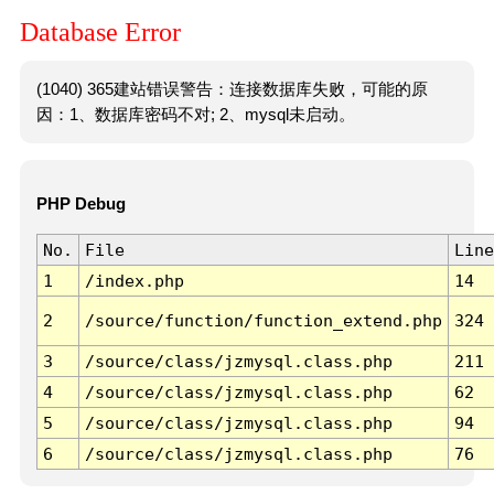
Database Error
(1040) 365建站错误警告：连接数据库失败，可能的原
因：1、数据库密码不对; 2、mysql未启动。
PHP Debug
No.
File
Line
1
/index.php
14
2
/source/function/function_extend.php
324
3
/source/class/jzmysql.class.php
211
4
/source/class/jzmysql.class.php
62
5
/source/class/jzmysql.class.php
94
6
/source/class/jzmysql.class.php
76