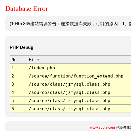
Database Error
(1040) 365建站错误警告：连接数据库失败，可能的原因：1、数
PHP Debug
No.
File
1
/index.php
2
/source/function/function_extend.php
3
/source/class/jzmysql.class.php
4
/source/class/jzmysql.class.php
5
/source/class/jzmysql.class.php
6
/source/class/jzmysql.class.php
www.365jz.com
已经将此