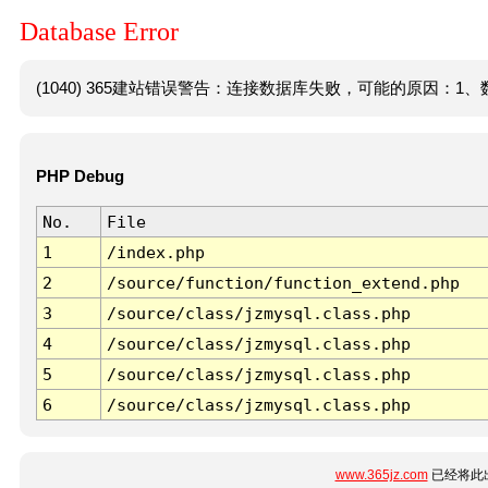
Database Error
(1040) 365建站错误警告：连接数据库失败，可能的原因：1、数
PHP Debug
No.
File
1
/index.php
2
/source/function/function_extend.php
3
/source/class/jzmysql.class.php
4
/source/class/jzmysql.class.php
5
/source/class/jzmysql.class.php
6
/source/class/jzmysql.class.php
www.365jz.com
已经将此