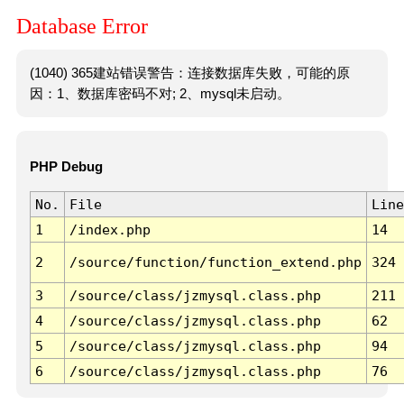
Database Error
(1040) 365建站错误警告：连接数据库失败，可能的原
因：1、数据库密码不对; 2、mysql未启动。
PHP Debug
No.
File
Line
1
/index.php
14
2
/source/function/function_extend.php
324
3
/source/class/jzmysql.class.php
211
4
/source/class/jzmysql.class.php
62
5
/source/class/jzmysql.class.php
94
6
/source/class/jzmysql.class.php
76