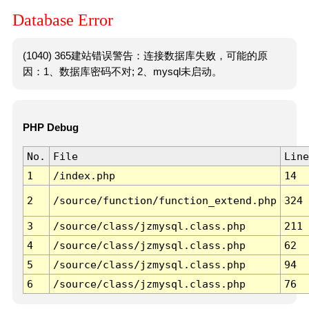
Database Error
(1040) 365建站错误警告：连接数据库失败，可能的原
因：1、数据库密码不对; 2、mysql未启动。
PHP Debug
No.
File
Line
1
/index.php
14
2
/source/function/function_extend.php
324
3
/source/class/jzmysql.class.php
211
4
/source/class/jzmysql.class.php
62
5
/source/class/jzmysql.class.php
94
6
/source/class/jzmysql.class.php
76