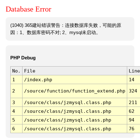
Database Error
(1040) 365建站错误警告：连接数据库失败，可能的原
因：1、数据库密码不对; 2、mysql未启动。
PHP Debug
No.
File
Line
1
/index.php
14
2
/source/function/function_extend.php
324
3
/source/class/jzmysql.class.php
211
4
/source/class/jzmysql.class.php
62
5
/source/class/jzmysql.class.php
94
6
/source/class/jzmysql.class.php
76