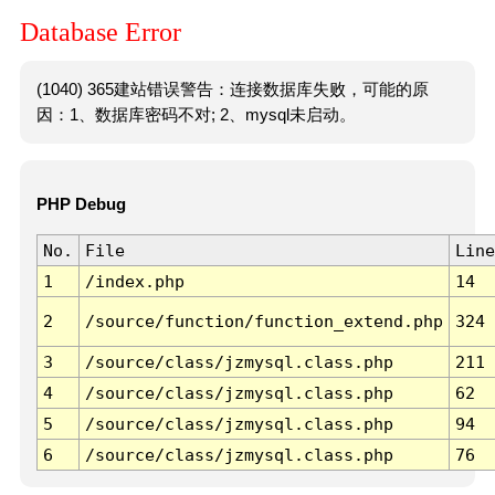
Database Error
(1040) 365建站错误警告：连接数据库失败，可能的原
因：1、数据库密码不对; 2、mysql未启动。
PHP Debug
No.
File
Line
1
/index.php
14
2
/source/function/function_extend.php
324
3
/source/class/jzmysql.class.php
211
4
/source/class/jzmysql.class.php
62
5
/source/class/jzmysql.class.php
94
6
/source/class/jzmysql.class.php
76