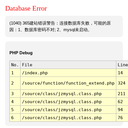
Database Error
(1040) 365建站错误警告：连接数据库失败，可能的原
因：1、数据库密码不对; 2、mysql未启动。
PHP Debug
No.
File
Line
1
/index.php
14
2
/source/function/function_extend.php
324
3
/source/class/jzmysql.class.php
211
4
/source/class/jzmysql.class.php
62
5
/source/class/jzmysql.class.php
94
6
/source/class/jzmysql.class.php
76