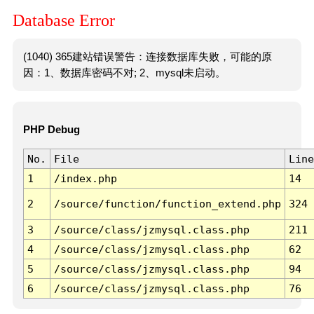
Database Error
(1040) 365建站错误警告：连接数据库失败，可能的原
因：1、数据库密码不对; 2、mysql未启动。
PHP Debug
No.
File
Line
1
/index.php
14
2
/source/function/function_extend.php
324
3
/source/class/jzmysql.class.php
211
4
/source/class/jzmysql.class.php
62
5
/source/class/jzmysql.class.php
94
6
/source/class/jzmysql.class.php
76